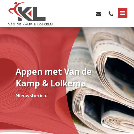



Appen met Van de
Kamp & Lolkema
Nieuwsbericht