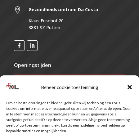

Gezondheidscentrum
Da Costa
Klaas Frisohof 20
3881 SZ Putten
Openingstijden
Maandag
07.30 - 21.00
Beheer cookie toestemming
Dinsdag
07.30 - 21.00
Woensdag
07.30 - 21.00
Om de beste ervaringen te bieden, gebruiken wij technologieën zoals
Donderdag
07.30 - 21.00
cookies om informatie over je apparaat op te slaan en/of te raadplegen. Door
Vrijdag
07.30 - 17.00
in te stemmen met deze technologieën kunnen wij gegevens zoals
Zaterdag
Gesloten*
surfgedrag of unieke ID's op deze site verwerken. Als je geen toestemming
geeft of uw toestemming intrekt, kan dit een nadelige invloed hebben op
Zondag
Gesloten
bepaalde functies en mogelijkheden.
*Voor verzekerden vallend onder het label van VRZ is de praktijk op