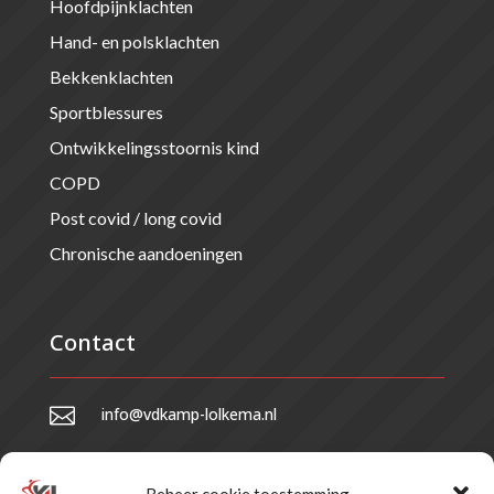
Hoofdpijnklachten
Hand- en polsklachten
Bekkenklachten
Sportblessures
Ontwikkelingsstoornis kind
COPD
Post covid / long covid
Chronische aandoeningen
Contact

info@vdkamp-lolkema.nl

0341 – 357 750
Beheer cookie toestemming