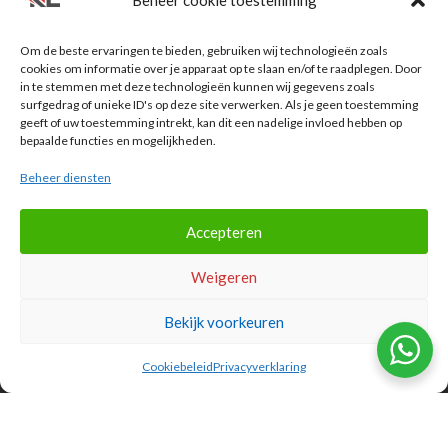

Praktijk voor Fysiotherapie en Manuele
Om de beste ervaringen te bieden, gebruiken wij technologieën zoals
therapie
cookies om informatie over je apparaat op te slaan en/of te raadplegen. Door
in te stemmen met deze technologieën kunnen wij gegevens zoals
Garderenseweg 35
surfgedrag of unieke ID's op deze site verwerken. Als je geen toestemming
3881 GK Putten
geeft of uw toestemming intrekt, kan dit een nadelige invloed hebben op
bepaalde functies en mogelijkheden.

Gezondheidscentrum
Da Costa
Beheer diensten
Klaas Frisohof 20
3881 SZ Putten
Accepteren
Weigeren
Bekijk voorkeuren
Openingstijden
Cookiebeleid
Privacyverklaring
Maandag
07.30 - 21.00
Dinsdag
07.30 - 21.00