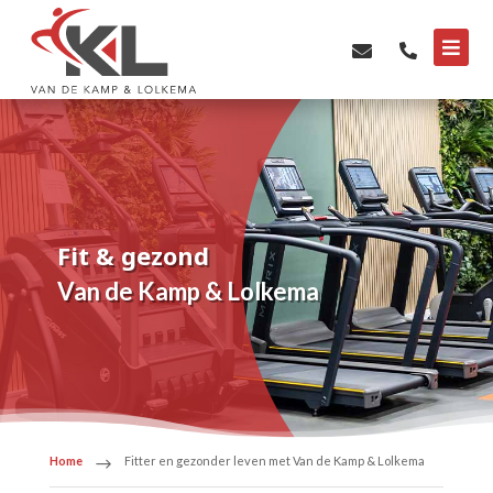



Fit & gezond
Van de Kamp & Lolkema
Home
Fitter en gezonder leven met Van de Kamp & Lolkema
$