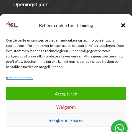
Openingstijden
Maandag
07.30 - 21.00
Beheer cookie toestemming
Dinsdag
07.30 - 21.00
Woensdag
07.30 - 21.00
Om de beste ervaringen te bieden, gebruiken wij technologieën zoals
Donderdag
07.30 - 21.00
cookies om informatie over je apparaat op te slaan en/of te raadplegen. Door
Vrijdag
07.30 - 17.00
in te stemmen met deze technologieën kunnen wij gegevens zoals
Zaterdag
Gesloten*
surfgedrag of unieke ID's op deze site verwerken. Als je geen toestemming
geeft of uw toestemming intrekt, kan dit een nadelige invloed hebben op
Zondag
Gesloten
bepaalde functies en mogelijkheden.
*Voor verzekerden vallend onder het label van VRZ is de praktijk op
zaterdag een dagdeel geopend. Informeer hiernaar bij de balie.
Beheer diensten
Accepteren
Weigeren
© Van de Kamp & Lolkema |
Huisreglement
|
Privacy
|
AV
EGYM
|
Cookiebeleid
Bekijk voorkeuren
Website door:
Raak!
en
Dezignerz