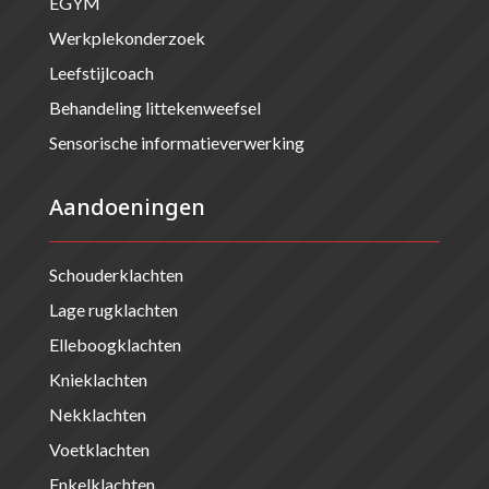
EGYM
Werkplekonderzoek
Leefstijlcoach
Behandeling littekenweefsel
Sensorische informatieverwerking
Aandoeningen
Schouderklachten
Lage rugklachten
Elleboogklachten
Knieklachten
Nekklachten
Voetklachten
Enkelklachten