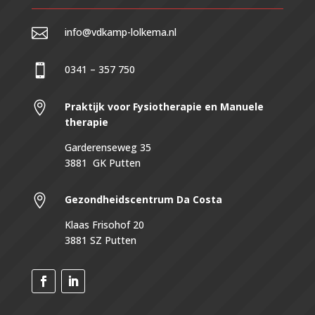

info@vdkamp-lolkema.nl

0341 – 357 750

Praktijk voor Fysiotherapie en Manuele
therapie
Garderenseweg 35
3881 GK Putten

Gezondheidscentrum
Da Costa
Klaas Frisohof 20
3881 SZ Putten