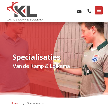



Specialisaties
Van de Kamp & Lolkema
Home
Specialisaties
$