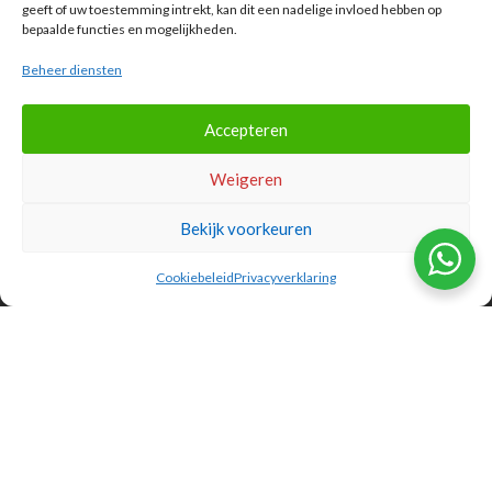
geeft of uw toestemming intrekt, kan dit een nadelige invloed hebben op
Klaas Frisohof 20
bepaalde functies en mogelijkheden.
3881 SZ Putten
Beheer diensten
Accepteren
Weigeren
Openingstijden
Bekijk voorkeuren
Maandag
07.30 - 21.00
Dinsdag
07.30 - 21.00
Cookiebeleid
Privacyverklaring
Woensdag
07.30 - 21.00
Donderdag
07.30 - 21.00
Vrijdag
07.30 - 17.00
Zaterdag
Gesloten*
Zondag
Gesloten
*Voor verzekerden vallend onder het label van VRZ is de praktijk op
zaterdag een dagdeel geopend. Informeer hiernaar bij de balie.