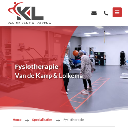



Fysiotherapie
Van de Kamp & Lolkema
Home
Specialisaties
Fysiotherapie
$
$