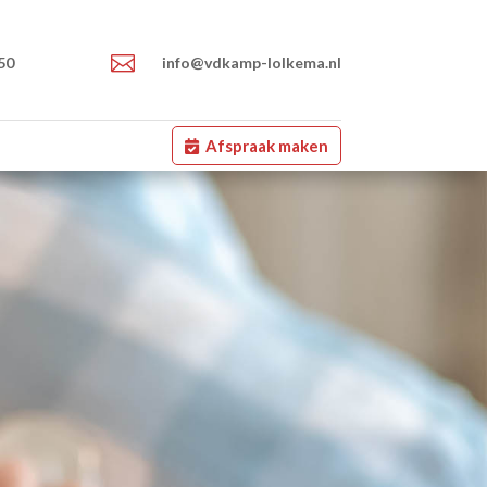

50
info@vdkamp-lolkema.nl
Afspraak maken