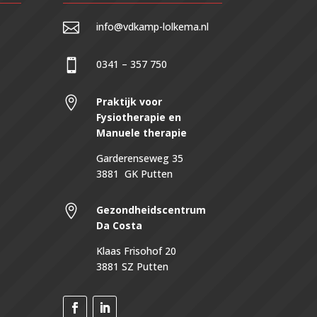

info@vdkamp-lolkema.nl

0341 – 357 750

Praktijk voor
Fysiotherapie en
Manuele therapie
Garderenseweg 35
3881 GK Putten

Gezondheidscentrum
Da Costa
Klaas Frisohof 20
3881 SZ Putten