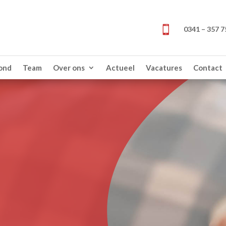

0341 – 357 7
zond
Team
Over ons
Actueel
Vacatures
Contact