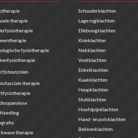
otherapie
Schouderklachten
ele therapie
Lage rugklachten
erfysiotherapie
Elleboogklachten
eemtherapie
Knieklachten
logische fysiotherapie
Nekklachten
kenfysiotherapie
Voetklachten
Enkelklachten
rt)steunzolen
Kaakklachten
iofasciale therapie
Heupklachten
tfysiotherapie
Stuitklachten
dloopanalyse
Hoofdpijnklachten
 Needling
Hand- en polsklachten
grafie
Bekkenklachten
ckwave therapie