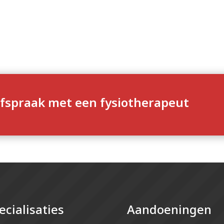
fspraak met een fysiotherapeut
ecialisaties
Aandoeningen