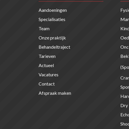
Aandoeningen
Fysi
Specialisaties
Manu
Team
Kind
Onze praktijk
Oed
Behandeltraject
Onco
Tarieven
Bek
Actueel
(Spo
Vacatures
Cran
Contact
Spor
Afspraak maken
Har
Dry
Echo
Sho