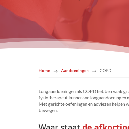
Home
Aandoeningen
COPD
$
$
Longaandoeningen als COPD hebben vaak grote 
fysiotherapeut kunnen we longaandoeningen ni
Met gerichte oefeningen en adviezen helpen 
bewegen.
Waar staat 
de afkorti