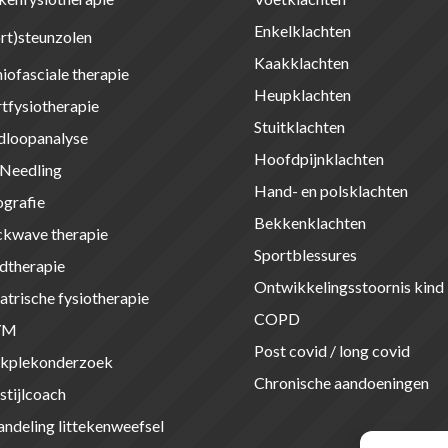
Enkelklachten
rt)steunzolen
Kaakklachten
iofasciale therapie
Heupklachten
tfysiotherapie
Stuitklachten
dloopanalyse
Hoofdpijnklachten
 Needling
Hand- en polsklachten
grafie
Bekkenklachten
ckwave therapie
Sportblessures
dtherapie
Ontwikkelingsstoornis kind
atrische fysiotherapie
COPD
YM
Post covid / long covid
kplekonderzoek
Chronische aandoeningen
stijlcoach
ndeling littekenweefsel