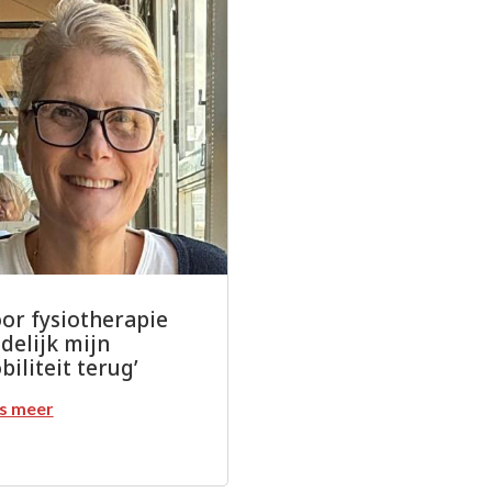
oor fysiotherapie
delijk mijn
iliteit terug’
s meer