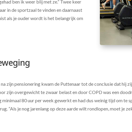
gehad ben ik weer blij met ze.” Twee keer
ar in de sportzaal te vinden en daarnaast
Juist als je ouder wordt is het belangrijk om
beweging
 na zijn pensionering kwam de Puttenaar tot de conclusie dat hij zi
door zijn overgewicht te zwaar belast en door COPD was een dood
ng minimaal 80 uur per week gewerkt en had dus weinig tijd om te s
erug. “Als je nog jarenlang op deze aarde wilt rondlopen, moet je z