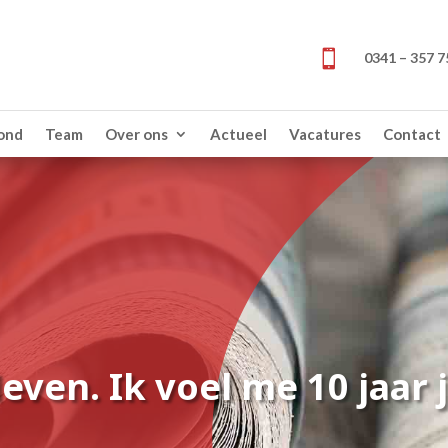

0341 – 357 7
zond
Team
Over ons
Actueel
Vacatures
Contact
even. Ik voel me 10 jaar