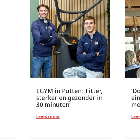
EGYM in Putten: ‘Fitter,
‘D
sterker en gezonder in
ein
30 minuten’
mob
Lees meer
Lee