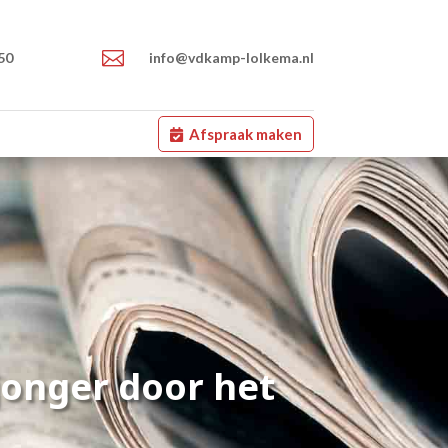

50
info@vdkamp-lolkema.nl
Afspraak maken
 jonger door het