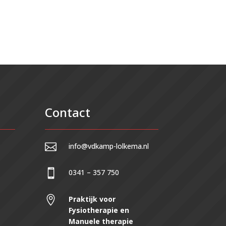
Contact

info@vdkamp-lolkema.nl

0341 – 357 750

Praktijk voor
Fysiotherapie en
Manuele therapie