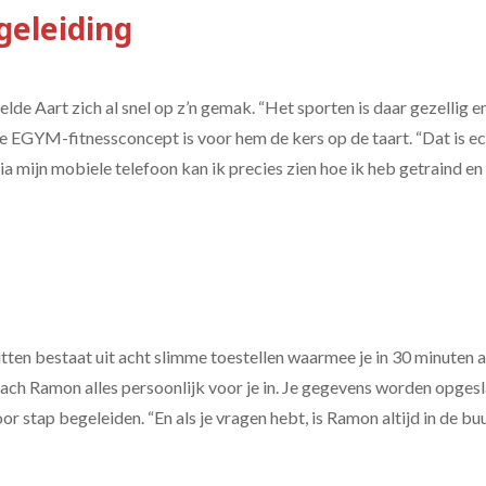
geleiding
de Aart zich al snel op z’n gemak. “Het sporten is daar gezellig en
 EGYM-fitnessconcept is voor hem de kers op de taart. “Dat is ech
ia mijn mobiele telefoon kan ik precies zien hoe ik heb getraind e
ten bestaat uit acht slimme toestellen waarmee je in 30 minuten a
tcoach Ramon alles persoonlijk voor je in. Je gegevens worden opges
r stap begeleiden. “En als je vragen hebt, is Ramon altijd in de buu