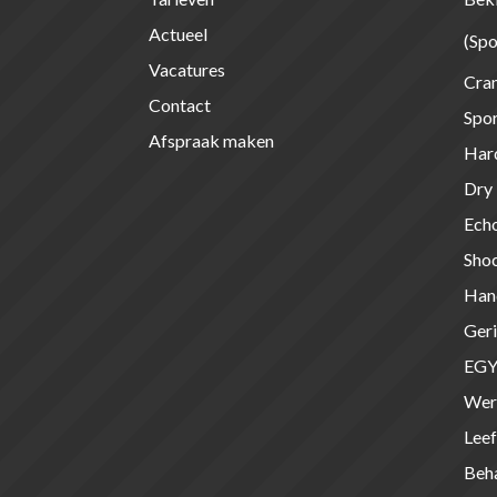
Actueel
(Spo
Vacatures
Cran
Contact
Spor
Afspraak maken
Har
Dry
Echo
Sho
Han
Geri
EG
Wer
Leef
Beha