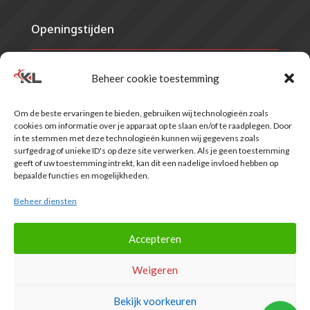
Openingstijden
Maandag
07.30 - 21.00
Beheer cookie toestemming
Dinsdag
07.30 - 21.00
Woensdag
07.30 - 21.00
Om de beste ervaringen te bieden, gebruiken wij technologieën zoals
Donderdag
07.30 - 21.00
cookies om informatie over je apparaat op te slaan en/of te raadplegen. Door
Vrijdag
07.30 - 17.00
in te stemmen met deze technologieën kunnen wij gegevens zoals
Zaterdag
Gesloten*
surfgedrag of unieke ID's op deze site verwerken. Als je geen toestemming
geeft of uw toestemming intrekt, kan dit een nadelige invloed hebben op
Zondag
Gesloten
bepaalde functies en mogelijkheden.
*Voor verzekerden vallend onder het label van VRZ is de praktijk op
zaterdag een dagdeel geopend. Informeer hiernaar bij de balie.
Beheer diensten
Accepteren
Weigeren
© Van de Kamp & Lolkema |
Huisreglement
|
Privacy
|
AV
EGYM
|
Cookiebeleid
Bekijk voorkeuren
Website door:
Raak!
en
Dezignerz