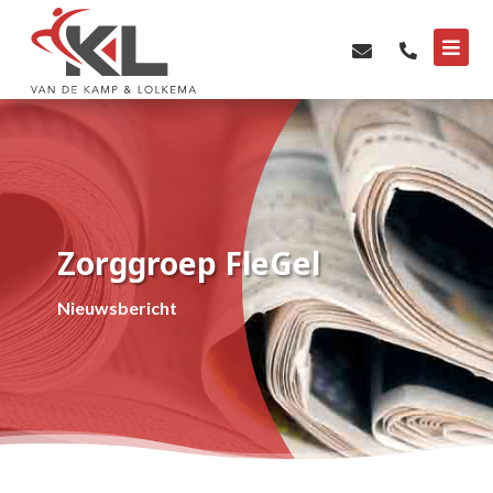



Zorggroep FleGel
Nieuwsbericht