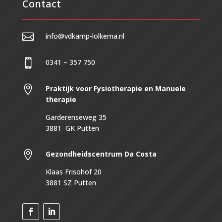
Contact

info@vdkamp-lolkema.nl

0341 – 357 750

Praktijk voor Fysiotherapie en Manuele
therapie
Garderenseweg 35
3881 GK Putten

Gezondheidscentrum
Da Costa
Klaas Frisohof 20
3881 SZ Putten