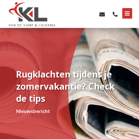



Rugklachten tijdens je
zomervakantie? Check
de tips
Nieuwsbericht