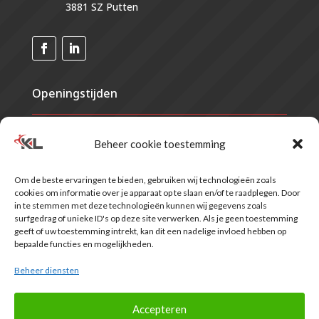
3881 SZ Putten
Openingstijden
Maandag
07.30 - 21.00
Beheer cookie toestemming
Dinsdag
07.30 - 21.00
Woensdag
07.30 - 21.00
Om de beste ervaringen te bieden, gebruiken wij technologieën zoals
Donderdag
07.30 - 21.00
cookies om informatie over je apparaat op te slaan en/of te raadplegen. Door
Vrijdag
07.30 - 17.00
in te stemmen met deze technologieën kunnen wij gegevens zoals
Zaterdag
Gesloten*
surfgedrag of unieke ID's op deze site verwerken. Als je geen toestemming
geeft of uw toestemming intrekt, kan dit een nadelige invloed hebben op
Zondag
Gesloten
bepaalde functies en mogelijkheden.
*Voor verzekerden vallend onder het label van VRZ is de praktijk op
zaterdag een dagdeel geopend. Informeer hiernaar bij de balie.
Beheer diensten
Accepteren