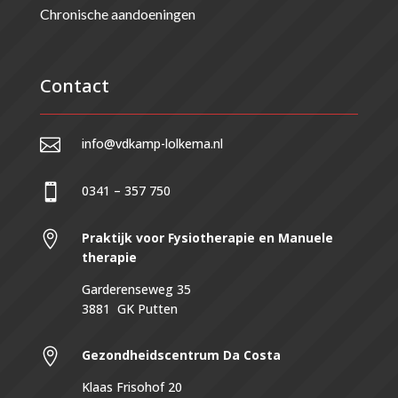
Chronische aandoeningen
Contact

info@vdkamp-lolkema.nl

0341 – 357 750

Praktijk voor Fysiotherapie en Manuele
therapie
Garderenseweg 35
3881 GK Putten

Gezondheidscentrum
Da Costa
Klaas Frisohof 20