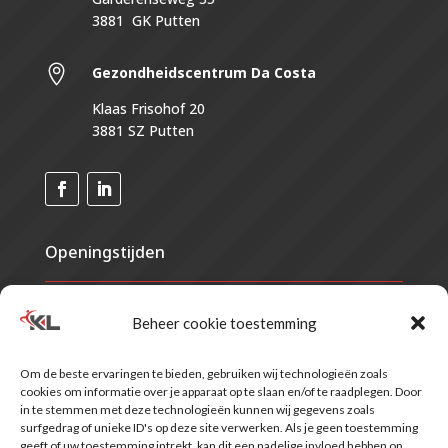
3881 GK Putten

Gezondheidscentrum
Da Costa
Klaas Frisohof 20
3881 SZ Putten
Openingstijden
Maandag
07.30 - 21.00
Beheer cookie toestemming
Dinsdag
07.30 - 21.00
Woensdag
07.30 - 21.00
Om de beste ervaringen te bieden, gebruiken wij technologieën zoals
Donderdag
07.30 - 21.00
cookies om informatie over je apparaat op te slaan en/of te raadplegen. Door
Vrijdag
07.30 - 17.00
in te stemmen met deze technologieën kunnen wij gegevens zoals
Zaterdag
Gesloten*
surfgedrag of unieke ID's op deze site verwerken. Als je geen toestemming
geeft of uw toestemming intrekt, kan dit een nadelige invloed hebben op
Zondag
Gesloten