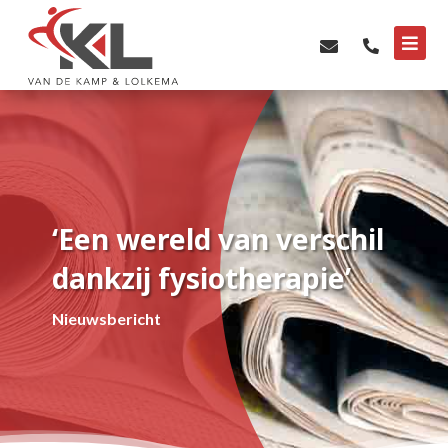



‘Een wereld van verschil
dankzij fysiotherapie’
Nieuwsbericht