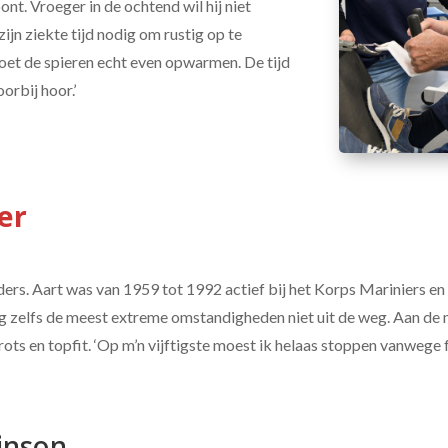
t. Vroeger in de ochtend wil hij niet
zijn ziekte tijd nodig om rustig op te
oet de spieren echt even opwarmen. De tijd
oorbij hoor.’
er
ders. Aart was van 1959 tot 1992 actief bij het Korps Mariniers en 
ging zelfs de meest extreme omstandigheden niet uit de weg. Aan d
rots en topfit. ‘Op m’n vijftigste moest ik helaas stoppen vanwege 
inson