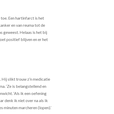
toe. Een hartinfarct is het
kanker en van reuma tot de
s geweest. Helaas is het bij
et positief blijven en er het
. Hij slikt trouw z’n medicatie
a. ‘Ze is belangstellend en
enwicht. ‘Als ik een oefening
r denk ik niet over na als ik
zes minuten marcheren (lopen).’