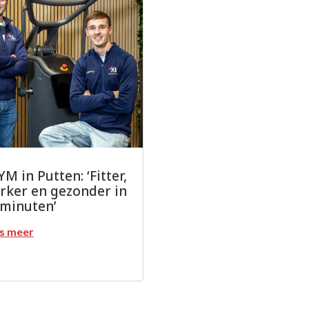
M in Putten: ‘Fitter,
erker en gezonder in
 minuten’
s meer