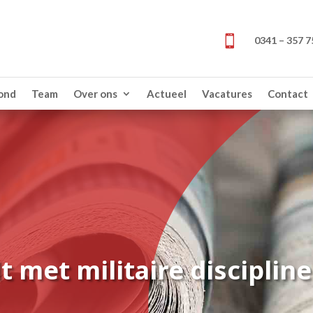

0341 – 357 7
zond
Team
Over ons
Actueel
Vacatures
Contact
dt met militaire disciplin