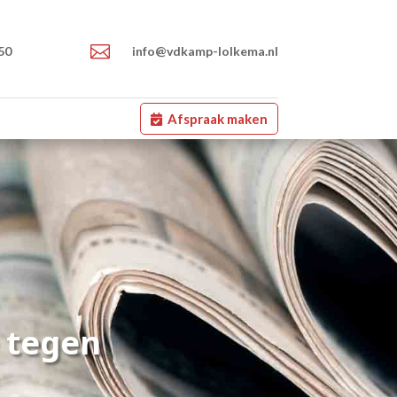

50
info@vdkamp-lolkema.nl
Afspraak maken
e tegen