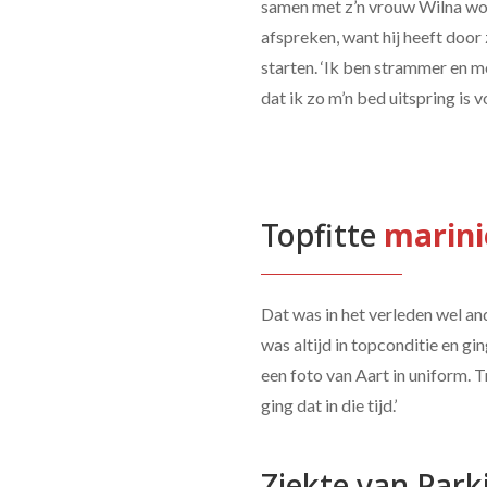
samen met z’n vrouw Wilna woon
afspreken, want hij heeft door 
starten. ‘Ik ben strammer en m
dat ik zo m’n bed uitspring is v
Topfitte 
marini
Dat was in het verleden wel an
was altijd in topconditie en 
een foto van Aart in uniform. T
ging dat in die tijd.’
Ziekte van Park