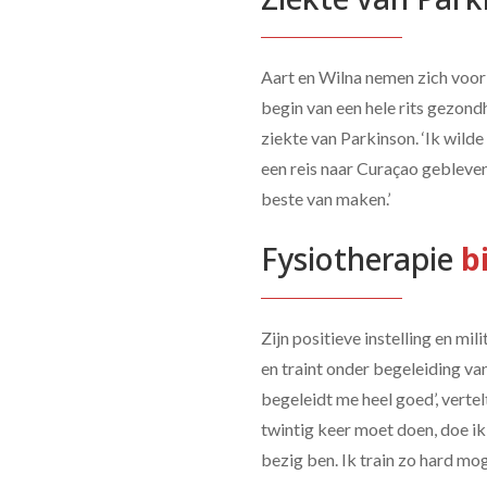
Aart en Wilna nemen zich voor o
begin van een hele rits gezon
ziekte van Parkinson. ‘Ik wild
een reis naar Curaçao gebleven. 
beste van maken.’
Fysiotherapie 
bi
Zijn positieve instelling en mil
en traint onder begeleiding va
begeleidt me heel goed’, vertel
twintig keer moet doen, doe ik 
bezig ben. Ik train zo hard mog