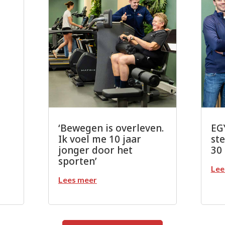
‘Bewegen is overleven.
EGY
Ik voel me 10 jaar
st
jonger door het
30
sporten’
Lee
Lees meer