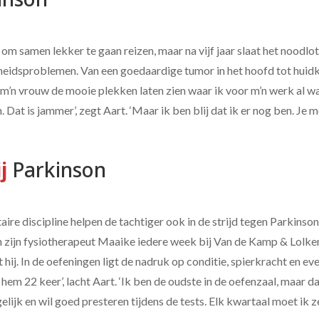
m samen lekker te gaan reizen, maar na vijf jaar slaat het noodlot 
dheidsproblemen. Van een goedaardige tumor in het hoofd tot huid
e m’n vrouw de mooie plekken laten zien waar ik voor m’n werk al wa
Dat is jammer’, zegt Aart. ‘Maar ik ben blij dat ik er nog ben. Je mo
j 
Parkinson
itaire discipline helpen de tachtiger ook in de strijd tegen Parkinson
n zijn fysiotherapeut Maaike iedere week bij Van de Kamp & Lolkem
t hij. In de oefeningen ligt de nadruk op conditie, spierkracht en ev
hem 22 keer’, lacht Aart. ‘Ik ben de oudste in de oefenzaal, maar daa
elijk en wil goed presteren tijdens de tests. Elk kwartaal moet ik 